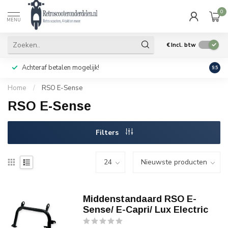
0
MENU
€
Incl. btw
Achteraf betalen mogelijk!
Geen
9.5
Home
/
RSO E-Sense
RSO E-Sense
Filters
Middenstandaard RSO E-
Sense/ E-Capri/ Lux Electric