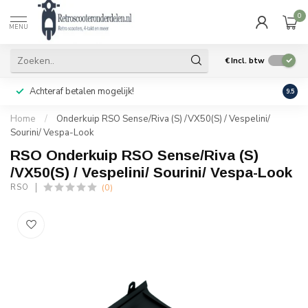
0
MENU
€
Incl. btw
Achteraf betalen mogelijk!
Geen
9.5
Home
/
Onderkuip RSO Sense/Riva (S) /VX50(S) / Vespelini/
Sourini/ Vespa-Look
RSO Onderkuip RSO Sense/Riva (S)
/VX50(S) / Vespelini/ Sourini/ Vespa-Look
(0)
RSO