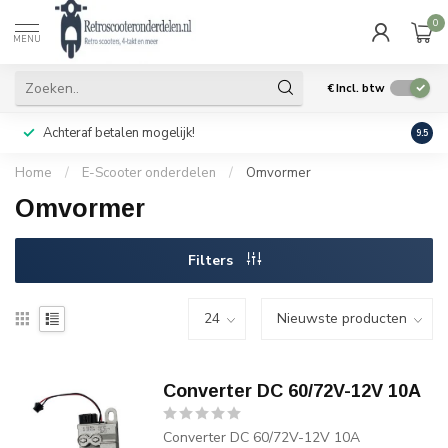
0
MENU
€
Incl. btw
Achteraf betalen mogelijk!
Geen
9.5
Home
/
E-Scooter onderdelen
/
Omvormer
Omvormer
Filters
Converter DC 60/72V-12V 10A
Converter DC 60/72V-12V 10A