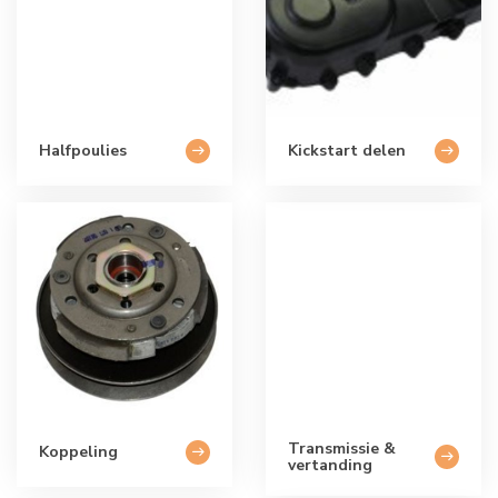
Halfpoulies
Kickstart delen
Transmissie &
Koppeling
vertanding