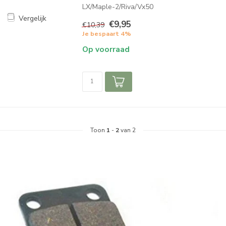
LX/Maple-2/Riva/Vx50
Vergelijk
€9,95
€10,39
Je bespaart 4%
Op voorraad
Toon
1
-
2
van 2