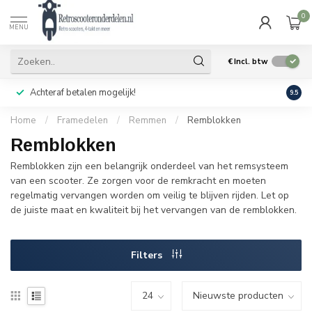
0
MENU
€
Incl. btw
Achteraf betalen mogelijk!
Geen
9.5
Home
/
Framedelen
/
Remmen
/
Remblokken
Remblokken
Remblokken zijn een belangrijk onderdeel van het remsysteem
van een scooter. Ze zorgen voor de remkracht en moeten
regelmatig vervangen worden om veilig te blijven rijden. Let op
de juiste maat en kwaliteit bij het vervangen van de remblokken.
Filters