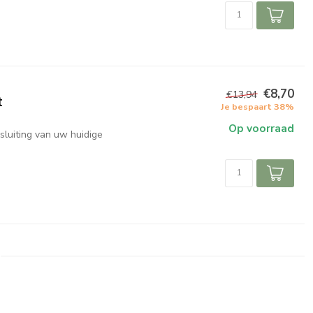
€8,70
€13,94
t
Je bespaart 38%
Op voorraad
luiting van uw huidige