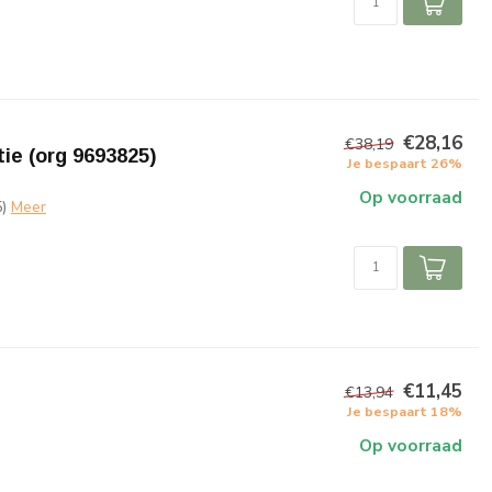
€28,16
€38,19
ie (org 9693825)
Je bespaart 26%
Op voorraad
)
Meer
€11,45
€13,94
Je bespaart 18%
Op voorraad