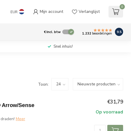
0
Mijn account
Verlanglijst
EUR
9.5
€
Incl. btw
1.232
beoordelingen
Snel inhuis!
Toon:
€31,79
O Arrow/Sense
Op voorraad
 draden!
Meer