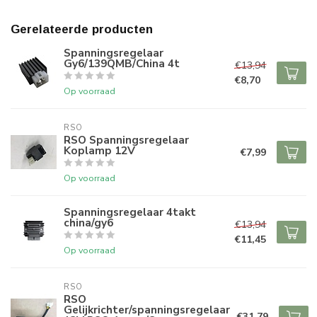
Gerelateerde producten
Spanningsregelaar
Gy6/139QMB/China 4t
€13,94
€8,70
Op voorraad
RSO
RSO Spanningsregelaar
Koplamp 12V
€7,99
Op voorraad
Spanningsregelaar 4takt
china/gy6
€13,94
€11,45
Op voorraad
RSO
RSO
Gelijkrichter/spanningsregelaar
€31,79