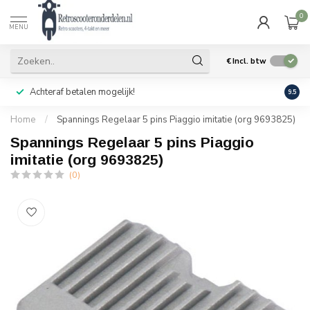
0
MENU
€
Incl. btw
Achteraf betalen mogelijk!
Geen
9.5
Home
/
Spannings Regelaar 5 pins Piaggio imitatie (org 9693825)
Spannings Regelaar 5 pins Piaggio
imitatie (org 9693825)
(0)