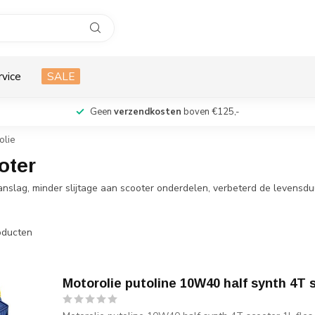
rvice
SALE
Geen
verzendkosten
boven €125,-
 olie
oter
 aanslag, minder slijtage aan scooter onderdelen, verbeterd de levensdu
ducten
Motorolie putoline 10W40 half synth 4T s