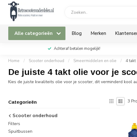
Alle categorieën
Blog
Merken
Klantense
Achteraf betalen mogelijk!
Home
/
Scooter onderhoud
/
Smeermiddelen en olie
/
4 takt
De juiste 4 takt olie voor je sco
Kies de juiste kwaliteits olie voor je scooter, dit verminderd kool
3
Pro
Categorieën
Scooter onderhoud
Filters
Spuitbussen