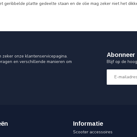
t geribbelde platte gedeelte staan en de olie mag zeker niet het dikk
Abonneer 
n zeker onze klantenservicepagina.
Blijf op de ho
 vragen en verschillende manieren om
eën
Informatie
Scooter accessoires