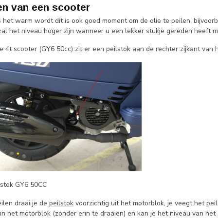
len van een scooter
ls het warm wordt dit is ook goed moment om de olie te peilen, bijvoor
zal het niveau hoger zijn wanneer u een lekker stukje gereden heeft m
e 4t scooter (GY6 50cc) zit er een peilstok aan de rechter zijkant van h
ilstok GY6 50CC
ilen draai je de
peilstok
voorzichtig uit het motorblok, je veegt het pei
in het motorblok (zonder erin te draaien) en kan je het niveau van het 