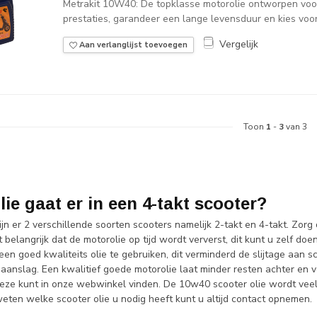
Metrakit 10W40: De topklasse motorolie ontworpen voor
prestaties, garandeer een lange levensduur en kies voor 
Vergelijk
Aan verlanglijst toevoegen
Toon
1
-
3
van 3
lie gaat er in een 4-takt scooter?
jn er 2 verschillende soorten scooters namelijk 2-takt en 4-takt. Zorg 
t belangrijk dat de motorolie op tijd wordt ververst, dit kunt u zelf do
en goed kwaliteits olie te gebruiken, dit verminderd de slijtage aan
 aanslag. Een kwalitief goede motorolie laat minder resten achter en v
deze kunt in onze webwinkel vinden. De 10w40 scooter olie wordt veel 
eten welke scooter olie u nodig heeft kunt u altijd contact opnemen.