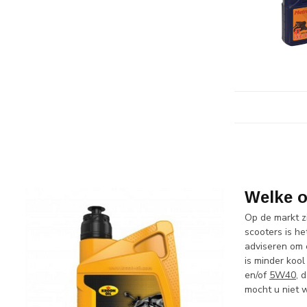
Welke o
Op de markt zi
scooters is he
adviseren om e
is minder kool
en/of
5W40
, 
mocht u niet w