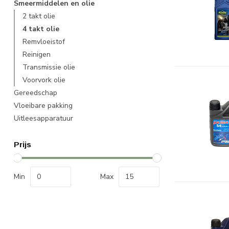
Smeermiddelen en olie
2 takt olie
4 takt olie
Remvloeistof
Reinigen
Transmissie olie
Voorvork olie
Gereedschap
Vloeibare pakking
Uitleesapparatuur
Prijs
Min
Max