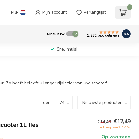
0
Mijn account
Verlanglijst
EUR
9.5
€
Incl. btw
1.232
beoordelingen
Snel inhuis!
ur. Zo heeft beleeft u langer rijplezier van uw scooter!
Toon:
€12,49
€14,49
cooter 1L fles
Je bespaart 14%
Op voorraad