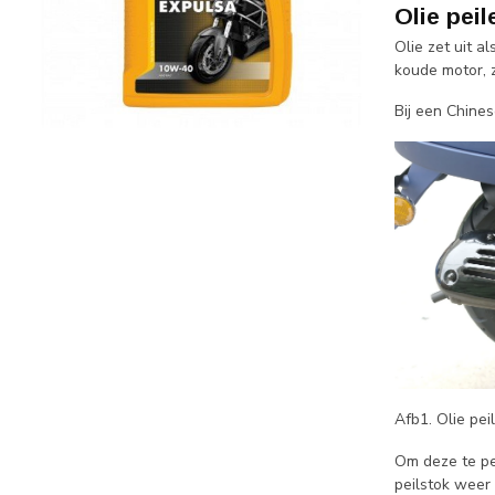
Olie pei
Olie zet uit a
koude motor, 
Bij een Chines
Afb1. Olie pe
Om deze te pe
peilstok weer 