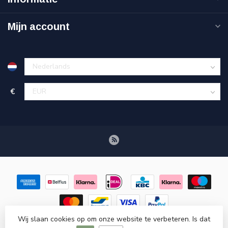
Mijn account
€
Wij slaan cookies op om onze website te verbeteren. Is dat
© Copyright 2026 Retroscooteronderdelen.nl
- Powered by