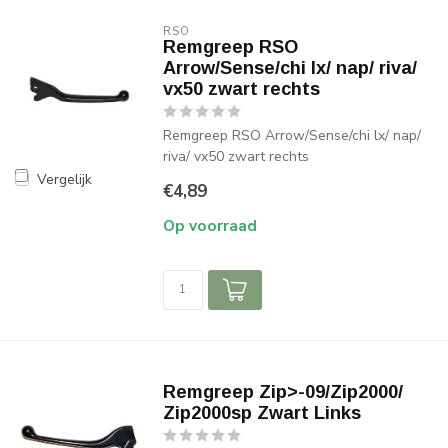
RSO
Remgreep RSO
Arrow/Sense/chi lx/ nap/ riva/
vx50 zwart rechts
Remgreep RSO Arrow/Sense/chi lx/ nap/
riva/ vx50 zwart rechts
Vergelijk
€4,89
Op voorraad
Remgreep Zip>-09/Zip2000/
Zip2000sp Zwart Links