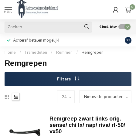
0
MENU
€
Incl. btw
Achteraf betalen mogelijk!
Geen
9.5
Home
/
Framedelen
/
Remmen
/
Remgrepen
Remgrepen
Filters
Remgreep zwart links orig.
sense/ chi lx/ nap/ riva/ rl-50/
vx50