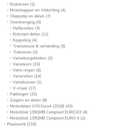
Krukassen
(2)
Motorkappen en Afdichting
(4)
Oliepomp en delen
(7)
Overbrenging
(0)
Halfpoulies
(3)
Kickstart delen
(11)
Koppeling
(4)
Transmissie & vertanding
(5)
Trekveren
(3)
Variateurgeleiders
(3)
Variateurs
(10)
Vario ringen
(6)
Variorollen
(14)
Variobussen
(1)
V-snaar
(17)
Pakkingen
(25)
Zuigers en delen
(8)
Motordelen GY6 Euro4 (2018)
(42)
Motorblok 139QMB Compleet EURO2/3
(4)
Motorblok 139QMB Compleet EURO 4
(2)
Plaatwerk
(155)