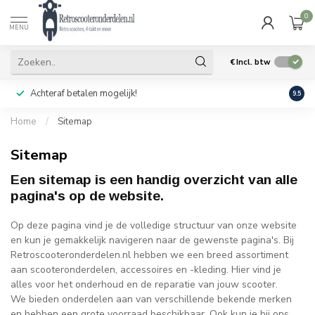
0
MENU
€
Incl. btw
Achteraf betalen mogelijk!
Geen
9.5
Home
/
Sitemap
Sitemap
Een sitemap is een handig overzicht van alle
pagina's op de website.
Op deze pagina vind je de volledige structuur van onze website
en kun je gemakkelijk navigeren naar de gewenste pagina's. Bij
Retroscooteronderdelen.nl hebben we een breed assortiment
aan scooteronderdelen, accessoires en -kleding. Hier vind je
alles voor het onderhoud en de reparatie van jouw scooter.
We bieden onderdelen aan van verschillende bekende merken
en hebben een grote voorraad beschikbaar. Ook kun je bij ons