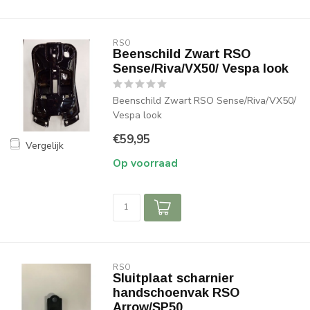
RSO
Beenschild Zwart RSO
Sense/Riva/VX50/ Vespa look
Beenschild Zwart RSO Sense/Riva/VX50/
Vespa look
€59,95
Vergelijk
Op voorraad
RSO
Sluitplaat scharnier
handschoenvak RSO
Arrow/SP50