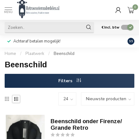
0
MENU
€
Incl. btw
Achteraf betalen mogelijk!
Geen
9.5
Home
/
Plaatwerk
/
Beenschild
Beenschild
Filters
Beenschild onder Firenze/
Grande Retro