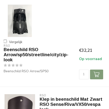
Vergelijk
RSO
Beenschild RSO
€32,21
Arrow/sp50/streetline/city/zip-
Op voorraad
look
Beenschild RSO Arrow/SP50
RSO
Klep in beenschild Mat Zwart
RSO Sense/Riva/VX50/vespa