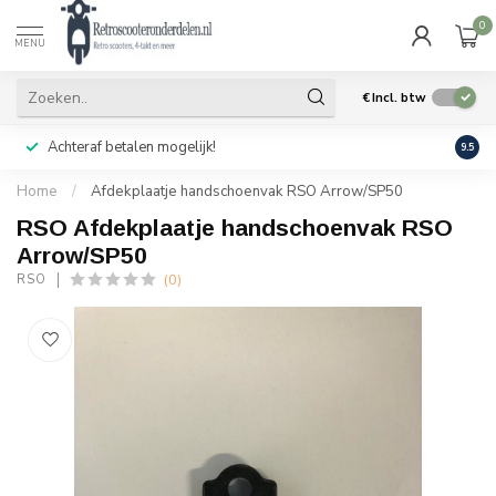
0
MENU
€
Incl. btw
Achteraf betalen mogelijk!
Geen
9.5
Home
/
Afdekplaatje handschoenvak RSO Arrow/SP50
RSO Afdekplaatje handschoenvak RSO
Arrow/SP50
(0)
RSO