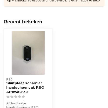
op via
info@retroscooteronderdelen.nl
. We're happy to help!
Recent bekeken
RSO
Sluitplaat scharnier
handschoenvak RSO
Arrow/SP50
Afdekplaatje
handschoenvak RSO