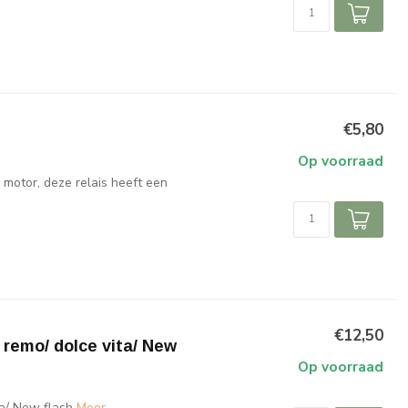
€5,80
Op voorraad
motor, deze relais heeft een
€12,50
remo/ dolce vita/ New
Op voorraad
a/ New flash
Meer