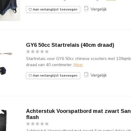
Vergelijk
Aan verlanglijst toevoegen
GY6 50cc Startrelais (40cm draad)
Startrelais voor GY6 50cc chinese scooters met 139qmb 
draad van 40 centimeter.
Meer
Vergelijk
Aan verlanglijst toevoegen
Achterstuk Voorspatbord mat zwart San 
flash
Achterstuk Voorspatbord mat zwart San remo/ dolce vit