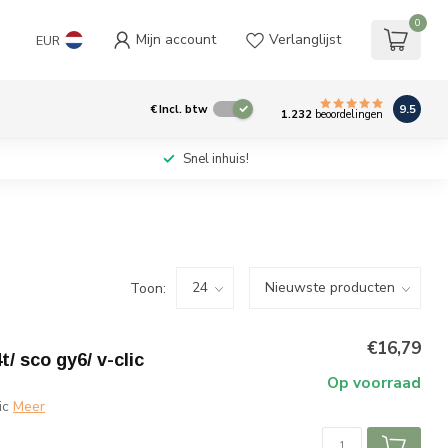
0
Mijn account
Verlanglijst
EUR
9.5
€
Incl. btw
1.232
beoordelingen
Snel inhuis!
Toon:
€16,79
t/ sco gy6/ v-clic
Op voorraad
ic
Meer