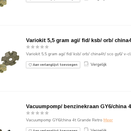
Variokit 5,5 gram agi/ fid/ ksb/ orb/ china4
Variokit 5,5 gram agi/ fid/ ksb/ orb/ china4t/ sco gy6/ v-cl
Vergelijk
Aan verlanglijst toevoegen
Vacuumpomp/ benzinekraan GY6/china 4
Vacuumpomp GY6/china 4t Grande Retro
Meer
Vergelijk
Aan verlanglijst toevoegen