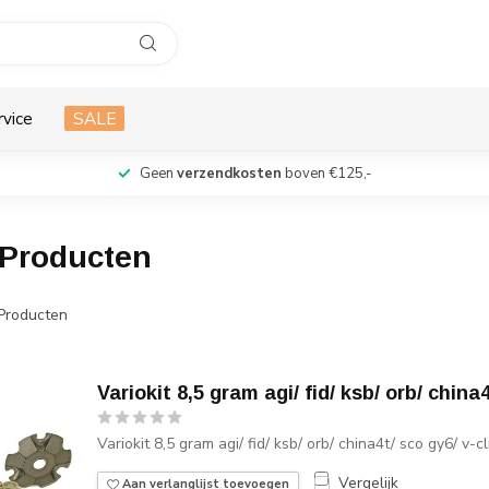
rvice
SALE
Geen
verzendkosten
boven €125,-
 Producten
Producten
Variokit 8,5 gram agi/ fid/ ksb/ orb/ china4
Variokit 8,5 gram agi/ fid/ ksb/ orb/ china4t/ sco gy6/ v-cl
Vergelijk
Aan verlanglijst toevoegen