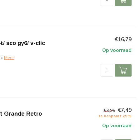
€16,79
t/ sco gy6/ v-clic
Op voorraad
ic
Meer
€7,49
€9,95
t Grande Retro
Je bespaart 25%
Op voorraad