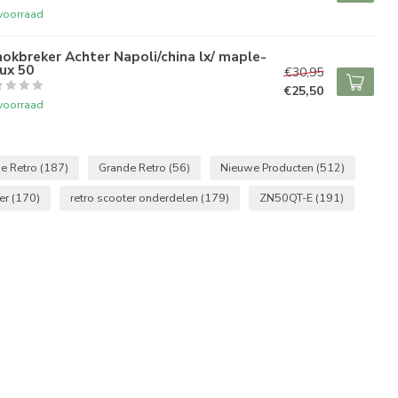
voorraad
okbreker Achter Napoli/china lx/ maple-
ux 50
€30,95
€25,50
voorraad
de Retro
(187)
Grande Retro
(56)
Nieuwe Producten
(512)
ter
(170)
retro scooter onderdelen
(179)
ZN50QT-E
(191)