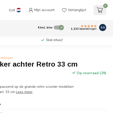
0
Mijn account
Verlanglijst
EUR
9.5
€
Incl. btw
1.232
beoordelingen
Snel inhuis!
rdelingen
ker achter Retro 33 cm
Op voorraad (29)
w
passend op de grande retro scooter modellen
art: 33 cm
Lees meer
.
*