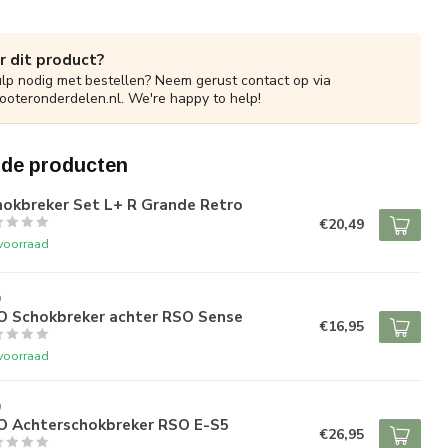
r dit product?
ulp nodig met bestellen? Neem gerust contact op via
ooteronderdelen.nl
. We're happy to help!
rde producten
hokbreker Set L+ R Grande Retro
€20,49
voorraad
O
O Schokbreker achter RSO Sense
€16,95
voorraad
O
O Achterschokbreker RSO E-S5
€26,95