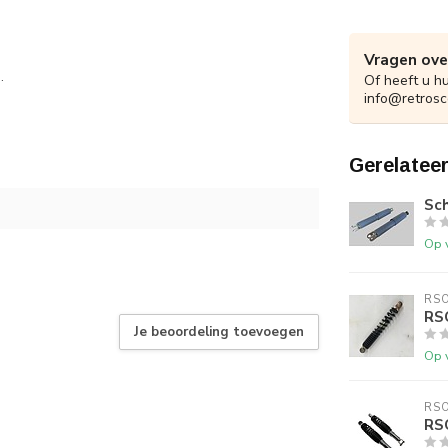
Vragen ove
.
Of heeft u h
info@retrosc
Gerelatee
Sc
Op 
RS
RS
Je beoordeling toevoegen
Op 
RS
RS