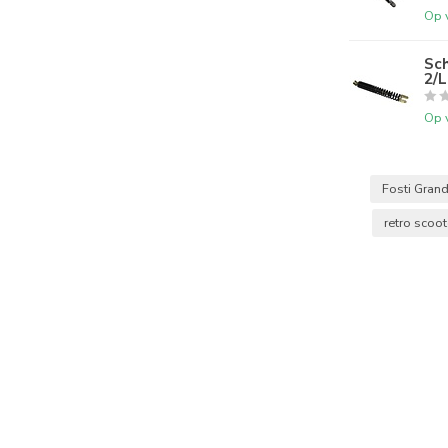
Op 
Sch
2/L
Op 
Fosti Gran
retro scoo