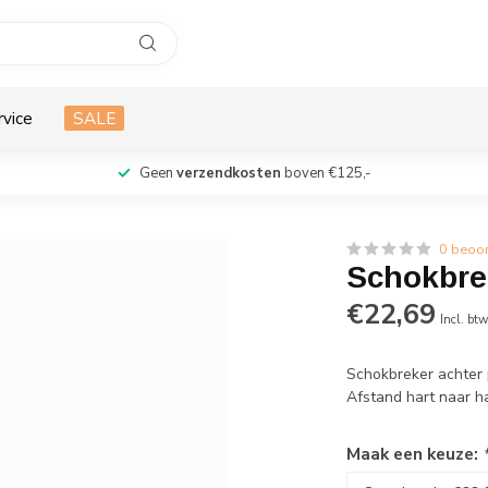
rvice
SALE
Geen
verzendkosten
boven €125,-
0 beoo
Schokbre
€22,69
Incl. bt
Schokbreker achter 
Afstand hart naar h
Maak een keuze: