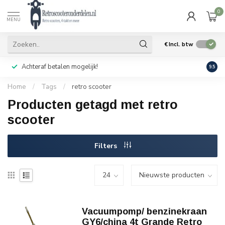
0
MENU
€
Incl. btw
Achteraf betalen mogelijk!
Geen
9.5
Home
/
Tags
/
retro scooter
Producten getagd met retro
scooter
Filters
Vacuumpomp/ benzinekraan
GY6/china 4t Grande Retro