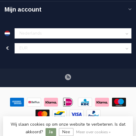
Mijn account
€
Wij slaan cookies op om onze website te verbeteren. Is dat
© Copyright 2026 Retroscooteronderdelen.nl
- Powered by
Lightspeed
-
Lightspeed design
by
Dyvelopment
akkoord?
Ja
Nee
Meer over cookies »