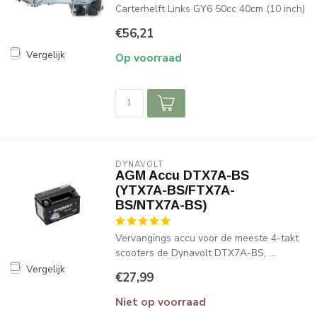
Carterhelft Links GY6 50cc 40cm (10 inch)
€56,21
Vergelijk
Op voorraad
DYNAVOLT
AGM Accu DTX7A-BS
(YTX7A-BS/FTX7A-
BS/NTX7A-BS)
Vervangings accu voor de meeste 4-takt
scooters de Dynavolt DTX7A-BS, ...
Vergelijk
€27,99
Niet op voorraad