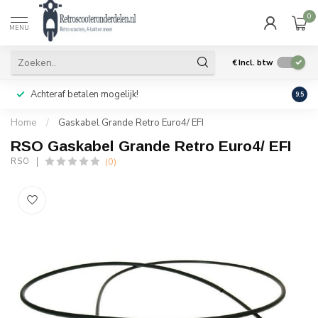
0
MENU
€
Incl. btw
Achteraf betalen mogelijk!
Geen
9.5
Home
/
Gaskabel Grande Retro Euro4/ EFI
RSO Gaskabel Grande Retro Euro4/ EFI
(0)
RSO