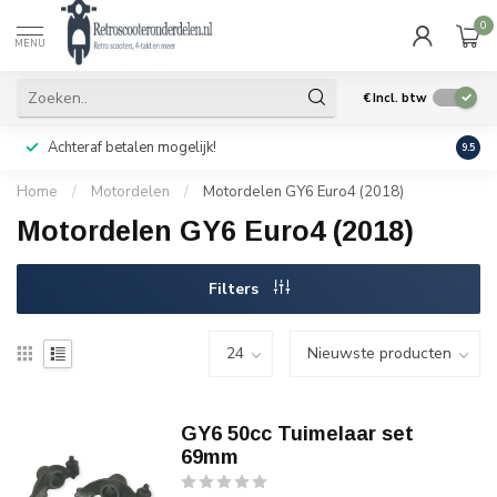
0
MENU
€
Incl. btw
Achteraf betalen mogelijk!
Geen
9.5
Home
/
Motordelen
/
Motordelen GY6 Euro4 (2018)
Motordelen GY6 Euro4 (2018)
Filters
GY6 50cc Tuimelaar set
69mm