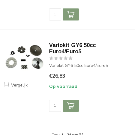
Variokit GY6 50cc
Euro4/Euro5
Variokit GY6 50cc Euro4/Euro5
€26,83
Vergelijk
Op voorraad
Toon
1
-
24
van 34