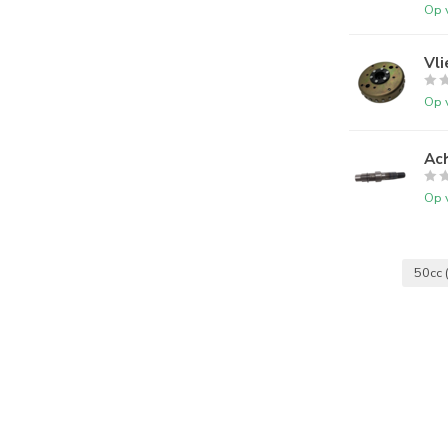
Op 
Vl
Op 
Ac
Op 
50cc