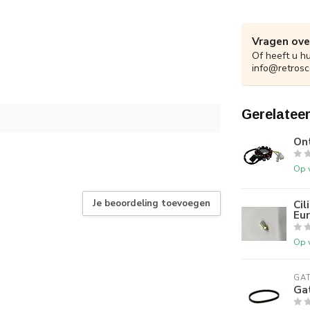
Vragen ove
Of heeft u h
info@retrosc
Gerelatee
On
Op 
Je beoordeling toevoegen
Cil
Eu
Op 
GA
Ga