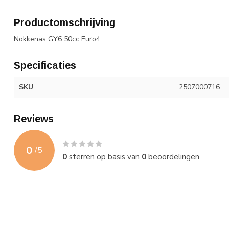
Productomschrijving
Nokkenas GY6 50cc Euro4
Specificaties
SKU
2507000716
Reviews
0
/
5
0
sterren op basis van
0
beoordelingen