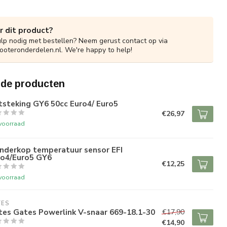
r dit product?
ulp nodig met bestellen? Neem gerust contact op via
ooteronderdelen.nl
. We're happy to help!
rde producten
tsteking GY6 50cc Euro4/ Euro5
€26,97
voorraad
inderkop temperatuur sensor EFI
ro4/Euro5 GY6
€12,25
voorraad
TES
tes Gates Powerlink V-snaar 669-18.1-30
€17,90
€14,90