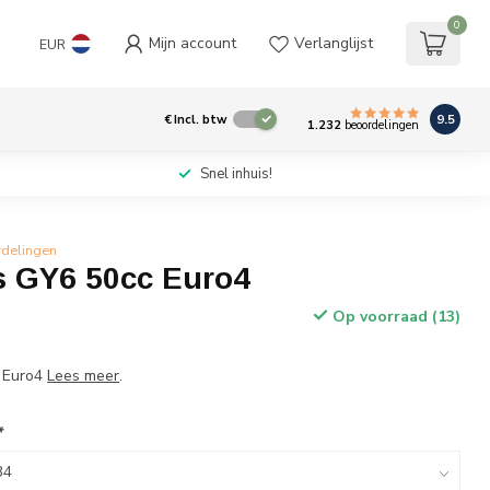
0
Mijn account
Verlanglijst
EUR
9.5
€
Incl. btw
1.232
beoordelingen
Snel inhuis!
rdelingen
 GY6 50cc Euro4
Op voorraad (13)
w
 Euro4
Lees meer
.
*