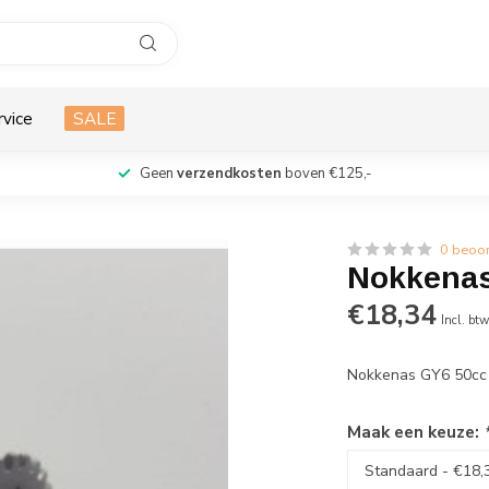
rvice
SALE
Geen
verzendkosten
boven €125,-
0 beoo
Nokkenas
€18,34
Incl. bt
Nokkenas GY6 50cc
Maak een keuze: