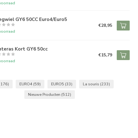
voorraad
iegwiel GY6 50CC Euro4/Euro5
€28,95
voorraad
hteras Kort GY6 50cc
€15,79
voorraad
(176)
EURO4
(59)
EURO5
(33)
La souris
(233)
Nieuwe Producten
(512)