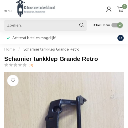
0
MENU
€
Incl. btw
Achteraf betalen mogelijk!
Geen
9.5
Home
/
Scharnier tankklep Grande Retro
Scharnier tankklep Grande Retro
(0)