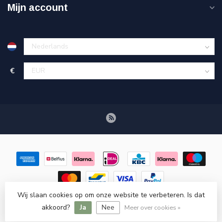
Mijn account
€
Wij slaan cookies op om onze website te verbeteren. Is dat
© Copyright 2026 Retroscooteronderdelen.nl
- Powered by
akkoord?
Ja
Nee
Lightspeed
-
Lightspeed design
by
Dyvelopment
Meer over cookies »