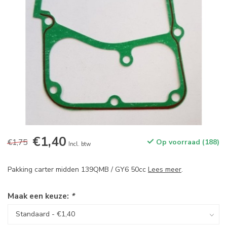
€1,40
€1,75
Op voorraad (188)
Incl. btw
Pakking carter midden 139QMB / GY6 50cc
Lees meer
.
Maak een keuze:
*