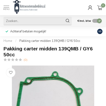
0
MENU
€
Incl. btw
Achteraf betalen mogelijk!
Geen
9.5
Home
/
Pakking carter midden 139QMB / GY6 50cc
Pakking carter midden 139QMB / GY6
50cc
(0)