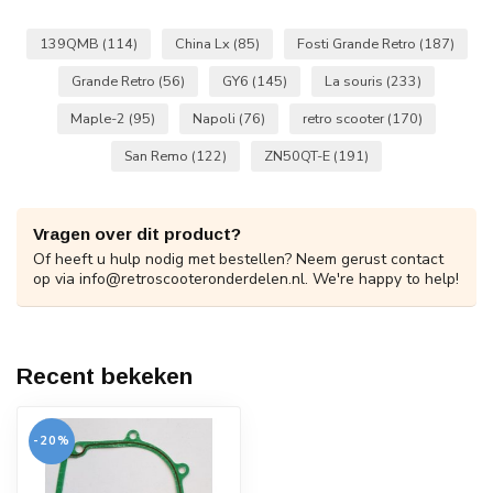
139QMB
(114)
China Lx
(85)
Fosti Grande Retro
(187)
Grande Retro
(56)
GY6
(145)
La souris
(233)
Maple-2
(95)
Napoli
(76)
retro scooter
(170)
San Remo
(122)
ZN50QT-E
(191)
Vragen over dit product?
Of heeft u hulp nodig met bestellen? Neem gerust contact
op via
info@retroscooteronderdelen.nl
. We're happy to help!
Recent bekeken
-20%