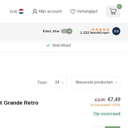
0
Mijn account
Verlanglijst
EUR
9.5
€
Incl. btw
1.232
beoordelingen
Snel inhuis!
Toon:
€7,49
€9,95
t Grande Retro
Je bespaart 25%
Op voorraad