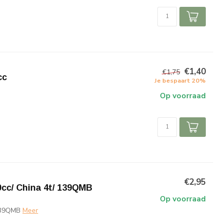
€1,40
€1,75
cc
Je bespaart 20%
Op voorraad
€2,95
0cc/ China 4t/ 139QMB
Op voorraad
 139QMB
Meer