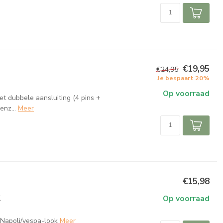
€19,95
€24,95
Je bespaart 20%
Op voorraad
t dubbele aansluiting (4 pins +
enz...
Meer
€15,98
k
Op voorraad
Napoli/vespa-look
Meer