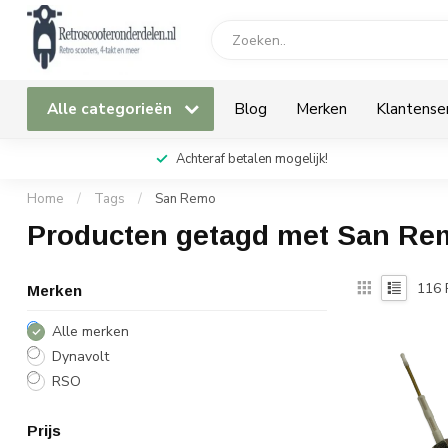
Alle categorieën
Blog
Merken
Klantense
Achteraf betalen mogelijk!
Home
/
Tags
/
San Remo
Producten getagd met San Re
116
Merken
Alle merken
Dynavolt
RSO
Prijs