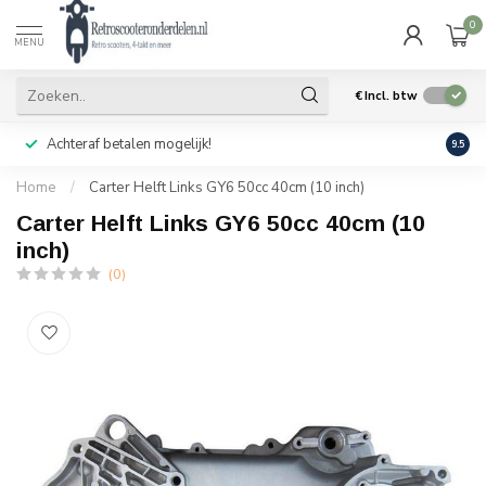
0
MENU
€
Incl. btw
Achteraf betalen mogelijk!
Geen
9.5
Home
/
Carter Helft Links GY6 50cc 40cm (10 inch)
Carter Helft Links GY6 50cc 40cm (10
inch)
(0)