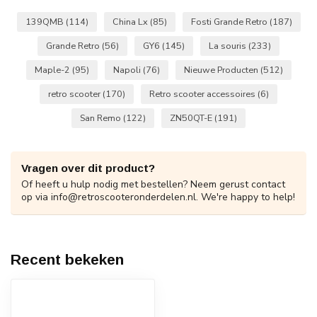
139QMB
(114)
China Lx
(85)
Fosti Grande Retro
(187)
Grande Retro
(56)
GY6
(145)
La souris
(233)
Maple-2
(95)
Napoli
(76)
Nieuwe Producten
(512)
retro scooter
(170)
Retro scooter accessoires
(6)
San Remo
(122)
ZN50QT-E
(191)
Vragen over dit product?
Of heeft u hulp nodig met bestellen? Neem gerust contact
op via
info@retroscooteronderdelen.nl
. We're happy to help!
Recent bekeken