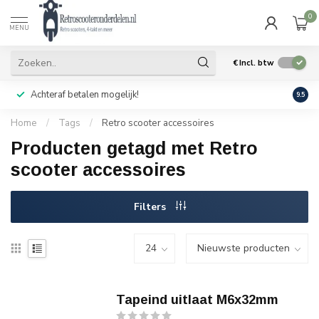
0
MENU
€
Incl. btw
Achteraf betalen mogelijk!
Geen
9.5
Home
/
Tags
/
Retro scooter accessoires
Producten getagd met Retro
scooter accessoires
Filters
Tapeind uitlaat M6x32mm