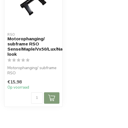
RSO
Motorophanging/
subframe RSO
Sense/Maple/Vx50/Lux/Napoli/vespa-
look
Motorophanging/ subframe
RSO
Sense/Maple/Vx50/Lux/Napoli/vespa-
€15,98
look
Op voorraad