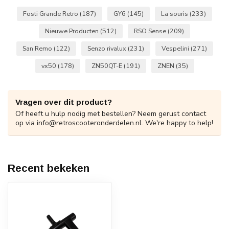
Fosti Grande Retro
(187)
GY6
(145)
La souris
(233)
Nieuwe Producten
(512)
RSO Sense
(209)
San Remo
(122)
Senzo rivalux
(231)
Vespelini
(271)
vx50
(178)
ZN50QT-E
(191)
ZNEN
(35)
Vragen over dit product?
Of heeft u hulp nodig met bestellen? Neem gerust contact
op via
info@retroscooteronderdelen.nl
. We're happy to help!
Recent bekeken