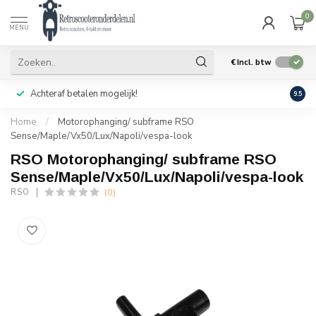
0
MENU
€
Incl. btw
Achteraf betalen mogelijk!
Geen
9.5
Home
/
Motorophanging/ subframe RSO
Sense/Maple/Vx50/Lux/Napoli/vespa-look
RSO Motorophanging/ subframe RSO
Sense/Maple/Vx50/Lux/Napoli/vespa-look
(0)
RSO