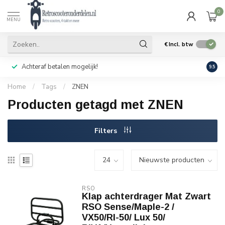
0
MENU
€
Incl. btw
Achteraf betalen mogelijk!
Geen
9.5
Home
/
Tags
/
ZNEN
Producten getagd met ZNEN
Filters
RSO
Klap achterdrager Mat Zwart
RSO Sense/Maple-2 /
VX50/Rl-50/ Lux 50/