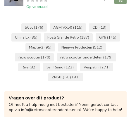
Op voorraad
50cc
(176)
AGM VX50
(115)
CDI
(13)
China Lx
(85)
Fosti Grande Retro
(187)
GY6
(145)
Maple-2
(95)
Nieuwe Producten
(512)
retro scooter
(170)
retro scooter onderdelen
(179)
Riva
(82)
San Remo
(122)
Vespelini
(271)
ZN50QT-E
(191)
Vragen over dit product?
Of heeft u hulp nodig met bestellen? Neem gerust contact
op via
info@retroscooteronderdelen.nl
. We're happy to help!