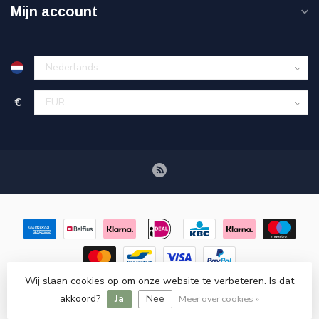
Mijn account
€
Wij slaan cookies op om onze website te verbeteren. Is dat
© Copyright 2026 Retroscooteronderdelen.nl
- Powered by
akkoord?
Ja
Nee
Lightspeed
-
Lightspeed design
by
Dyvelopment
Meer over cookies »