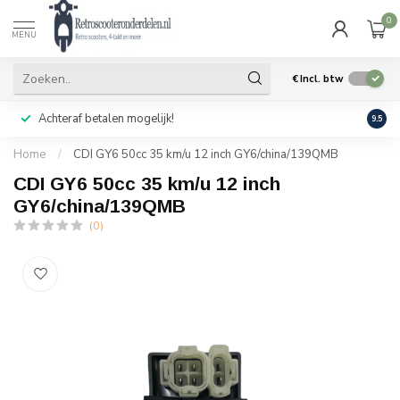
0
MENU
€
Incl. btw
Achteraf betalen mogelijk!
Geen
9.5
Home
/
CDI GY6 50cc 35 km/u 12 inch GY6/china/139QMB
CDI GY6 50cc 35 km/u 12 inch
GY6/china/139QMB
(0)