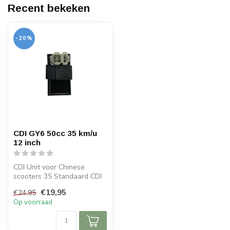
Recent bekeken
-20%
CDI GY6 50cc 35 km/u
12 inch
CDI Unit voor Chinese
scooters 35 Standaard CDI
unit met dubbele aansluiting
€19,95
€24,95
(4 ...
Op voorraad