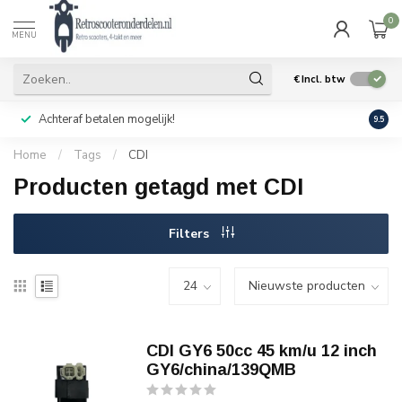
0
MENU
€
Incl. btw
Achteraf betalen mogelijk!
Geen
9.5
Home
/
Tags
/
CDI
Producten getagd met CDI
Filters
CDI GY6 50cc 45 km/u 12 inch
GY6/china/139QMB