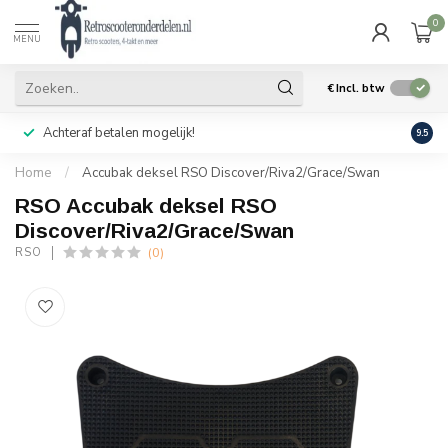
0
MENU
€
Incl. btw
Achteraf betalen mogelijk!
Geen
9.5
Home
/
Accubak deksel RSO Discover/Riva2/Grace/Swan
RSO Accubak deksel RSO
Discover/Riva2/Grace/Swan
(0)
RSO