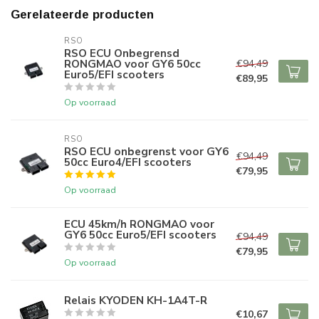
Gerelateerde producten
RSO
RSO ECU Onbegrensd
RONGMAO voor GY6 50cc
€94,49
Euro5/EFI scooters
€89,95
Op voorraad
RSO
RSO ECU onbegrenst voor GY6
€94,49
50cc Euro4/EFI scooters
€79,95
Op voorraad
ECU 45km/h RONGMAO voor
GY6 50cc Euro5/EFI scooters
€94,49
€79,95
Op voorraad
Relais KYODEN KH-1A4T-R
€10,67