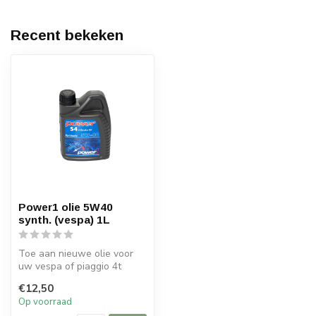
Recent bekeken
Power1 olie 5W40
synth. (vespa) 1L
Toe aan nieuwe olie voor
uw vespa of piaggio 4t
scooter? Met de Power1
€12,50
Motoroli...
Op voorraad