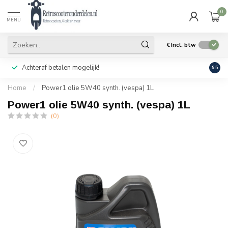
0
MENU
€
Incl. btw
Achteraf betalen mogelijk!
Geen
9.5
Home
/
Power1 olie 5W40 synth. (vespa) 1L
Power1 olie 5W40 synth. (vespa) 1L
(0)