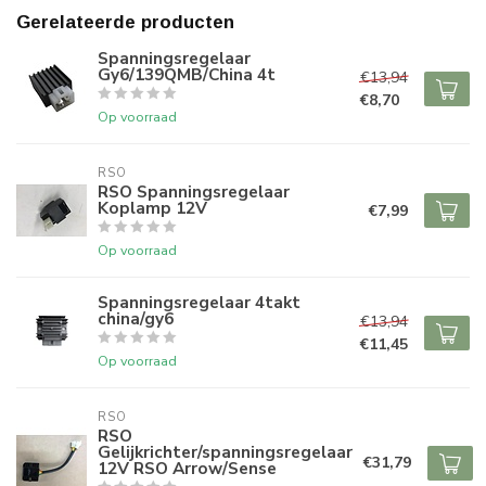
Gerelateerde producten
Spanningsregelaar
Gy6/139QMB/China 4t
€13,94
€8,70
Op voorraad
RSO
RSO Spanningsregelaar
Koplamp 12V
€7,99
Op voorraad
Spanningsregelaar 4takt
china/gy6
€13,94
€11,45
Op voorraad
RSO
RSO
Gelijkrichter/spanningsregelaar
€31,79
12V RSO Arrow/Sense