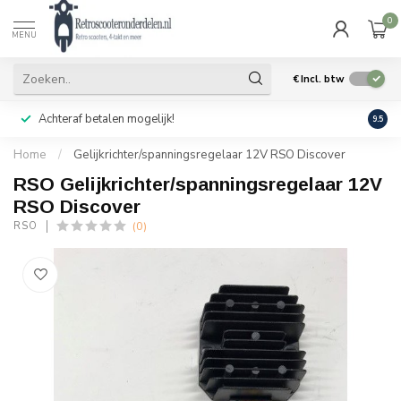
0
MENU
€
Incl. btw
Achteraf betalen mogelijk!
Geen
9.5
Home
/
Gelijkrichter/spanningsregelaar 12V RSO Discover
RSO Gelijkrichter/spanningsregelaar 12V
RSO Discover
(0)
RSO