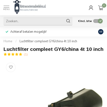
0
MENU
€
Incl. btw
Achteraf betalen mogelijk!
Geen
9.5
Home
/
Luchtfilter compleet GY6/china 4t 10 inch
Luchtfilter compleet GY6/china 4t 10 inch
(1)