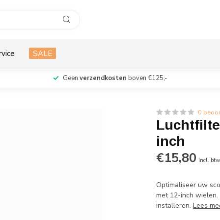
rvice
SALE
Geen
verzendkosten
boven €125,-
0 beoo
Luchtfilt
inch
€15,80
Incl. bt
Optimaliseer uw sco
met 12-inch wielen. 
installeren.
Lees me