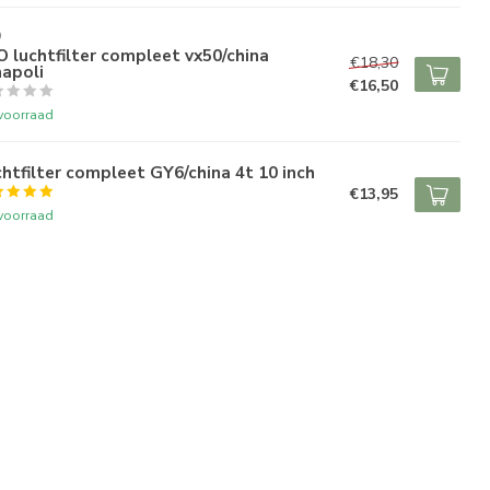
O
 luchtfilter compleet vx50/china
€18,30
napoli
€16,50
voorraad
htfilter compleet GY6/china 4t 10 inch
€13,95
voorraad