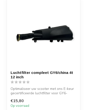
Luchtfilter compleet GY6/china 4t
12 inch
Optimaliseer uw scooter met ons E-keur
gecertificeerde luchtfilter voor GY6-
moto...
€15,80
Op voorraad