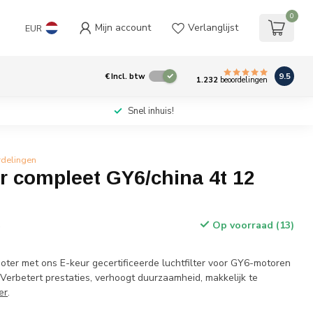
0
Mijn account
Verlanglijst
EUR
9.5
€
Incl. btw
1.232
beoordelingen
Snel inhuis!
rdelingen
er compleet GY6/china 4t 12
Op voorraad (13)
w
oter met ons E-keur gecertificeerde luchtfilter voor GY6-motoren
Verbetert prestaties, verhoogt duurzaamheid, makkelijk te
er
.