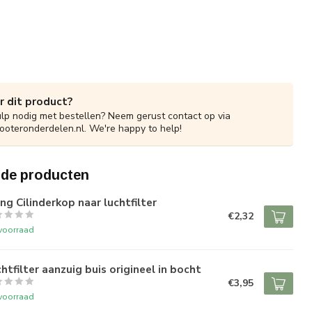
r dit product?
ulp nodig met bestellen? Neem gerust contact op via
ooteronderdelen.nl
. We're happy to help!
rde producten
ng Cilinderkop naar luchtfilter
€2,32
voorraad
htfilter aanzuig buis origineel in bocht
€3,95
voorraad