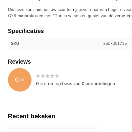
Mis deze kans niet om uw scooter rijplezier naar een hoger niveau 
GY6-motorblokken met 12-inch wielen en geniet van de verbeterde
Specificaties
SKU
2507001715
Reviews
0
/
5
0
sterren op basis van
0
beoordelingen
Recent bekeken