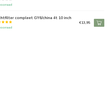
voorraad
htfilter compleet GY6/china 4t 10 inch
€13,95
voorraad