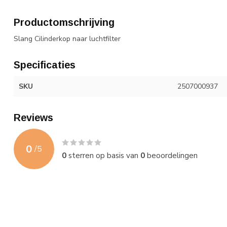
Productomschrijving
Slang Cilinderkop naar luchtfilter
Specificaties
SKU
2507000937
Reviews
0
/
5
0
sterren op basis van
0
beoordelingen