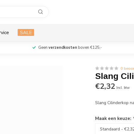
rvice
SALE
Geen
verzendkosten
boven €125,-
0 beoo
Slang Cil
€2,32
Incl. btw
Slang Cilinderkop na
Maak een keuze: