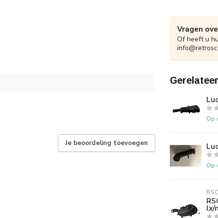
Vragen ove
Of heeft u h
info@retrosc
Gerelatee
Luc
Op 
Je beoordeling toevoegen
Luc
Op 
RS
RSO
lx/