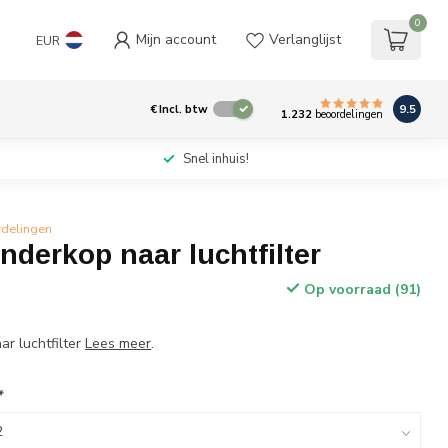
0
Mijn account
Verlanglijst
EUR
9.5
€
Incl. btw
1.232
beoordelingen
Snel inhuis!
rdelingen
inderkop naar luchtfilter
Op voorraad (91)
ar luchtfilter
Lees meer
.
*