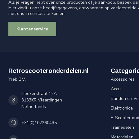
Als je vragen hebt over onze producten of je aankoop, bezoek da
Hier vindt u onze bedrijfsgegevens, antwoorden op veelgestelde
met ons in contact te komen.
Klantenservice
Retroscooteronderdelen.nl
Categori
Yreb B.V.
Accessoires
Accu
Hoekerstraat 12A
Banden en Ve
3133KR Vlaardingen
Netherlands
Elektronica
E-Scooter on
+31(0)102260435
Framedelen
Motordelen