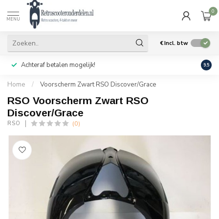
0
MENU
€
Incl. btw
Achteraf betalen mogelijk!
Geen
9.5
Home
/
Voorscherm Zwart RSO Discover/Grace
RSO Voorscherm Zwart RSO
Discover/Grace
(0)
RSO