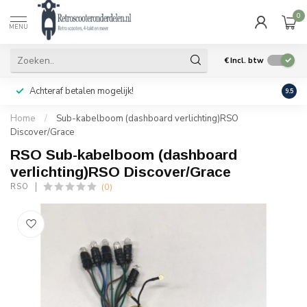
0
MENU
€
Incl. btw
Achteraf betalen mogelijk!
Geen
9.5
Home
/
Sub-kabelboom (dashboard verlichting)RSO
Discover/Grace
RSO Sub-kabelboom (dashboard
verlichting)RSO Discover/Grace
(0)
RSO