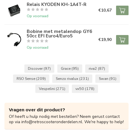
Relais KYODEN KH-1A4T-R
€10,67
Op voorraad
Bobine met metalendop GY6
50cc EFI Euro4/Euro5
€19,90
Op voorraad
Discover
(97)
Grace
(95)
riva2
(87)
RSO Sense
(209)
Senzo rivalux
(231)
Swan
(91)
Vespelini
(271)
vx50
(178)
Vragen over dit product?
Of heeft u hulp nodig met bestellen? Neem gerust contact
op via
info@retroscooteronderdelen.nl
. We're happy to help!