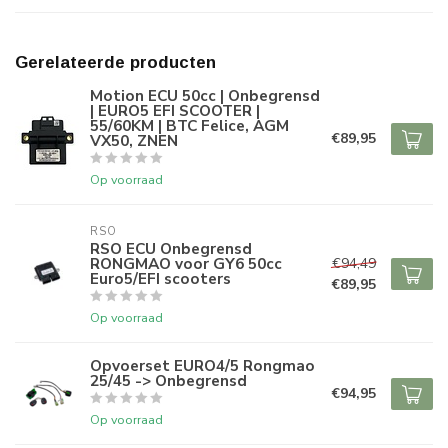
Gerelateerde producten
Motion ECU 50cc | Onbegrensd
| EURO5 EFI SCOOTER |
55/60KM | BTC Felice, AGM
€89,95
VX50, ZNEN
Op voorraad
RSO
RSO ECU Onbegrensd
RONGMAO voor GY6 50cc
€94,49
Euro5/EFI scooters
€89,95
Op voorraad
Opvoerset EURO4/5 Rongmao
25/45 -> Onbegrensd
€94,95
Op voorraad