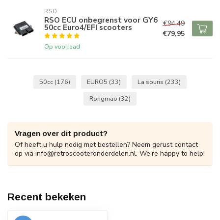
RSO
RSO ECU onbegrenst voor GY6
€94,49
50cc Euro4/EFI scooters
€79,95
Op voorraad
50cc
(176)
EURO5
(33)
La souris
(233)
Rongmao
(32)
Vragen over dit product?
Of heeft u hulp nodig met bestellen? Neem gerust contact
op via
info@retroscooteronderdelen.nl
. We're happy to help!
Recent bekeken