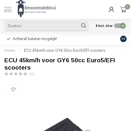
0
MENU
€
Incl. btw
Achteraf betalen mogelijk!
Geen
9.5
Home
/
ECU 45km/h voor GY6 50cc Euro5/EFI scooters
ECU 45km/h voor GY6 50cc Euro5/EFI
scooters
(0)