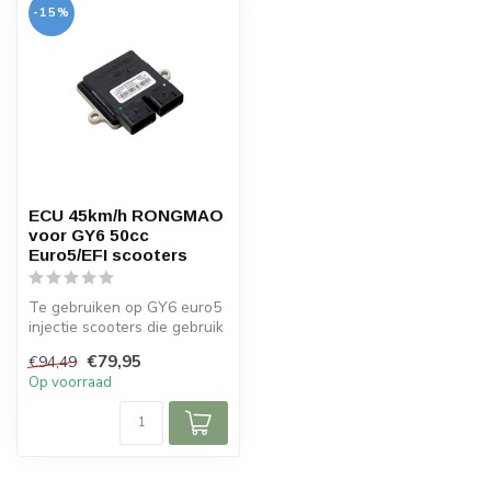
-15%
ECU 45km/h RONGMAO
voor GY6 50cc
Euro5/EFI scooters
Te gebruiken op GY6 euro5
injectie scooters die gebruik
maken van het Rongmao in...
€79,95
€94,49
Op voorraad