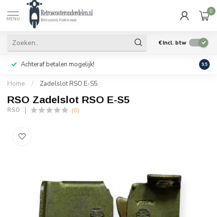
0
MENU
€
Incl. btw
Achteraf betalen mogelijk!
Geen
9.5
Home
/
Zadelslot RSO E-S5
RSO Zadelslot RSO E-S5
(0)
RSO