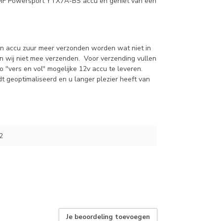
 VMF Powersport YTX7A-BS accu en geniet van een
n accu zuur meer verzonden worden wat niet in
en wij niet mee verzenden. Voor verzending vullen
''vers en vol'' mogelijke 12v accu te leveren.
t geoptimaliseerd en u langer plezier heeft van
2
Je beoordeling toevoegen