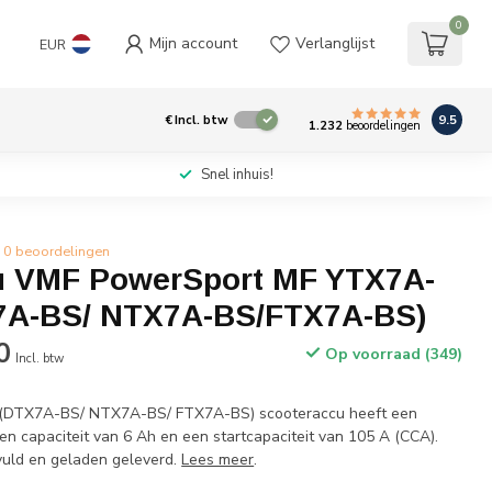
0
Mijn account
Verlanglijst
EUR
9.5
€
Incl. btw
1.232
beoordelingen
Snel inhuis!
0 beoordelingen
 VMF PowerSport MF YTX7A-
7A-BS/ NTX7A-BS/FTX7A-BS)
0
Op voorraad (349)
Incl. btw
DTX7A-BS/ NTX7A-BS/ FTX7A-BS) scooteraccu heeft een
en capaciteit van 6 Ah en een startcapaciteit van 105 A (CCA).
ld en geladen geleverd.
Lees meer
.