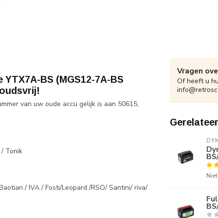
Vragen ove
 de YTX7A-BS (MGS12-7A-BS
Of heeft u h
udsvrij!
info@retrosc
ummer van uw oude accu gelijk is aan 50615,
Gerelatee
DY
Dy
 / Tonik
BS
Nie
otian / IVA / Fosti/Leopard /RSO/ Santini/ riva/
Fu
BS