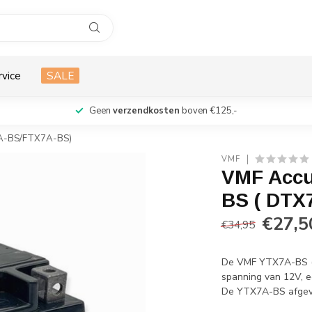
rvice
SALE
Geen
verzendkosten
boven €125,-
A-BS/FTX7A-BS)
VMF
VMF Accu
BS ( DTX
€27,5
€34,95
De VMF YTX7A-BS (
spanning van 12V, e
De YTX7A-BS afgevu