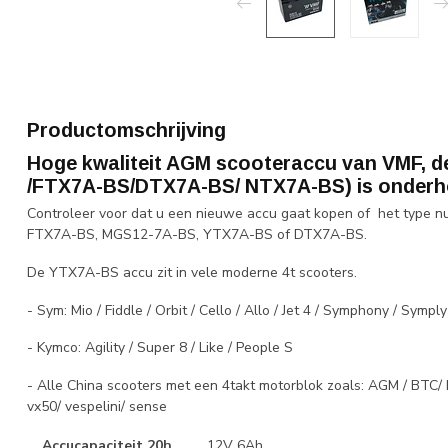
Productomschrijving
Hoge kwaliteit AGM scooteraccu van VMF,
/FTX7A-BS/DTX7A-BS/ NTX7A-BS) is onderho
Controleer voor dat u een nieuwe accu gaat kopen of het type n
FTX7A-BS, MGS12-7A-BS, YTX7A-BS of DTX7A-BS.
De YTX7A-BS accu zit in vele moderne 4t scooters.
- Sym: Mio / Fiddle / Orbit / Cello / Allo / Jet 4 / Symphony / Symply
- Kymco: Agility / Super 8 / Like / People S
- Alle China scooters met een 4takt motorblok zoals: AGM / BTC/ Ba
vx50/ vespelini/ sense
Accucapaciteit 20h
12V 6Ah