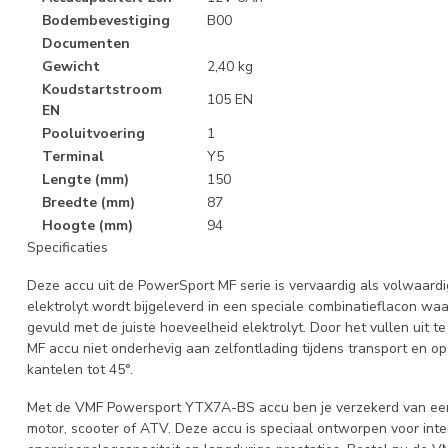
Bodembevestiging
B00
Documenten
Gewicht
2,40 kg
Koudstartstroom
105 EN
EN
Pooluitvoering
1
Terminal
Y5
Lengte (mm)
150
Breedte (mm)
87
Hoogte (mm)
94
Specificaties
Deze accu uit de PowerSport MF serie is vervaardig als volwaard
elektrolyt wordt bijgeleverd in een speciale combinatieflacon wa
gevuld met de juiste hoeveelheid elektrolyt. Door het vullen uit 
MF accu niet onderhevig aan zelfontlading tijdens transport en ops
kantelen tot 45°.
Met de VMF Powersport YTX7A-BS accu ben je verzekerd van een
motor, scooter of ATV. Deze accu is speciaal ontworpen voor inte