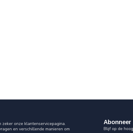
Abonneer 
n zeker onze klantenservicepagina.
Blijf op de ho
 vragen en verschillende manieren om