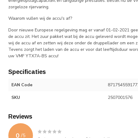
energieopslagcapaciteit en langdurige prestaties. Bestel nu de
zorgeloze rijervaring.
Waarom vullen wij de accu's af?
Door nieuwe Europese regelgeving mag er vanaf 01-02-2021 gee
de accu zit. Het zuur pakket wat bij de accu geleverd wordt mog
wij de accu af en zetten wij deze onder de druppellader om een zo 
Tevens zorgt het laden van de accu er voor dat leeftijdsduur word
uw VMF YTX7A-BS accu!
Specificaties
EAN Code
871754559177
SKU
2507001576
Reviews
0
/
5