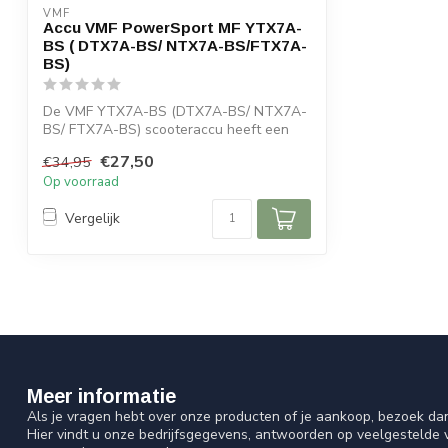
VMF
Accu VMF PowerSport MF YTX7A-
BS ( DTX7A-BS/ NTX7A-BS/FTX7A-
BS)
De VMF YTX7A-BS (DTX7A-BS/ NTX7A-
BS/ FTX7A-BS) scooteraccu heeft een
spanning va...
€27,50
€34,95
Op voorraad
Vergelijk
Meer informatie
Als je vragen hebt over onze producten of je aankoop, bezoek da
Hier vindt u onze bedrijfsgegevens, antwoorden op veelgestelde