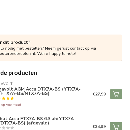
r dit product?
ulp nodig met bestellen? Neem gerust contact op via
ooteronderdelen.nl
. We're happy to help!
rde producten
NAVOLT
navolt AGM Accu DTX7A-BS (YTX7A-
/FTX7A-BS/NTX7A-BS)
€27,99
t op voorraad
lbat Accu FTX7A-BS 6.3 ah(YTX7A-
/DTX7A-BS) (afgevuld)
€34,99