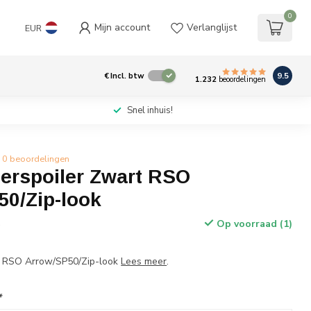
0
Mijn account
Verlanglijst
EUR
9.5
€
Incl. btw
1.232
beoordelingen
Snel inhuis!
0 beoordelingen
erspoiler Zwart RSO
50/Zip-look
Op voorraad (1)
w
t RSO Arrow/SP50/Zip-look
Lees meer
.
*