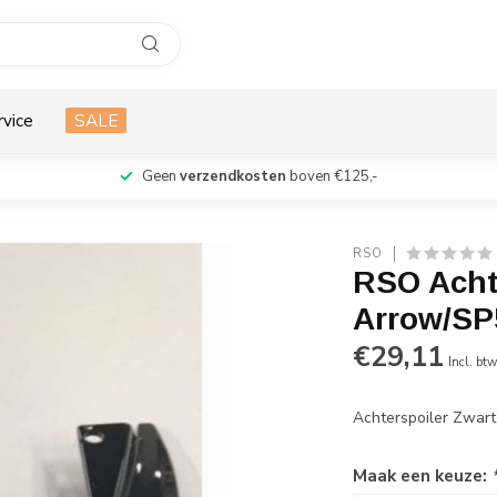
rvice
SALE
Geen
verzendkosten
boven €125,-
RSO
RSO Acht
Arrow/SP
€29,11
Incl. bt
Achterspoiler Zwar
Maak een keuze: