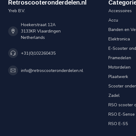
Retroscooteronderdelen.nl
Categori
Yreb B.V.
Accessoires
Accu
Hoekerstraat 12A
Banden en Ve
3133KR Vlaardingen
Netherlands
Elektronica
E-Scooter on
+31(0)102260435
Framedelen
Motordelen
info@retroscooteronderdelen.nl
Plaatwerk
Scooter onde
Zadel
RSO scooter 
RSO E-Sense
RSO E-S5