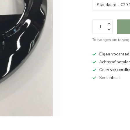
Toevoegen om te verge
Eigen voorraad
Achteraf betalen
Geen
verzendk
Snel inhuis!