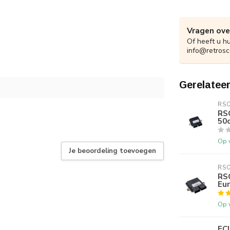
Vragen ove
Of heeft u h
info@retrosc
Gerelatee
RS
RS
50c
Op 
Je beoordeling toevoegen
RS
RS
Eur
Op 
EC