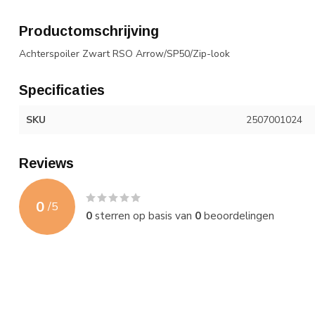
Productomschrijving
Achterspoiler Zwart RSO Arrow/SP50/Zip-look
Specificaties
SKU
2507001024
Reviews
0
/
5
0
sterren op basis van
0
beoordelingen