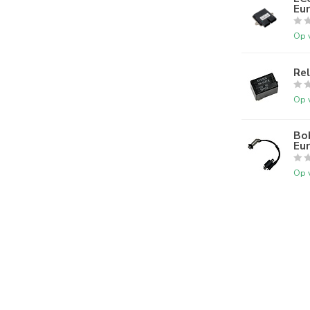
Eur
Op 
Re
Op 
Bo
Eu
Op 