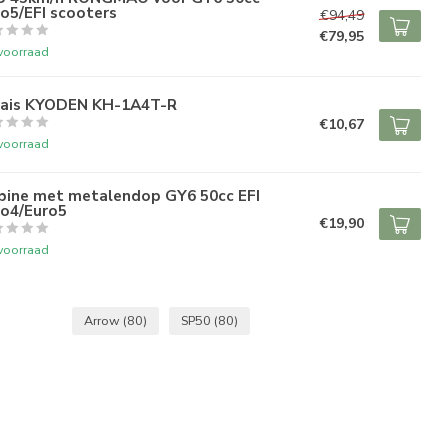
o5/EFI scooters
€94,49
€79,95
voorraad
lais KYODEN KH-1A4T-R
€10,67
voorraad
bine met metalendop GY6 50cc EFI
ro4/Euro5
€19,90
voorraad
Arrow
(80)
SP50
(80)