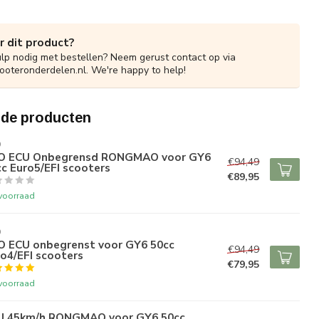
r dit product?
ulp nodig met bestellen? Neem gerust contact op via
ooteronderdelen.nl
. We're happy to help!
rde producten
O
O ECU Onbegrensd RONGMAO voor GY6
€94,49
c Euro5/EFI scooters
€89,95
voorraad
O
O ECU onbegrenst voor GY6 50cc
€94,49
o4/EFI scooters
€79,95
voorraad
U 45km/h RONGMAO voor GY6 50cc