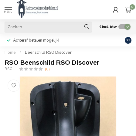
0
MENU
€
Incl. btw
Achteraf betalen mogelijk!
Geen
9.5
Home
/
Beenschild RSO Discover
RSO Beenschild RSO Discover
(0)
RSO