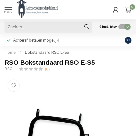
0
MENU
€
Incl. btw
Achteraf betalen mogelijk!
Geen
9.5
Home
/
Bokstandaard RSO E-S5
RSO Bokstandaard RSO E-S5
(0)
RSO