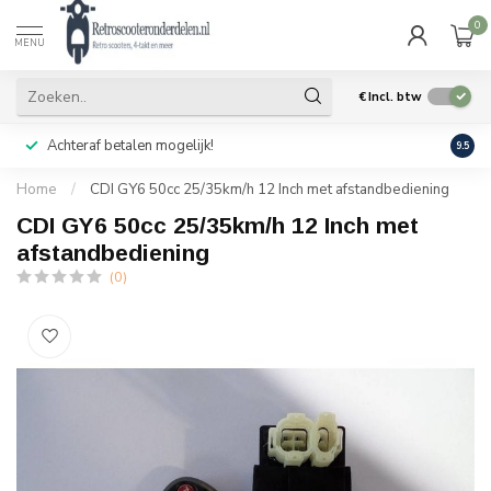
0
MENU
€
Incl. btw
Achteraf betalen mogelijk!
Geen
9.5
Home
/
CDI GY6 50cc 25/35km/h 12 Inch met afstandbediening
CDI GY6 50cc 25/35km/h 12 Inch met
afstandbediening
(0)