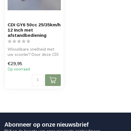
CDI GY6 50cc 25/35km/h
12 Inch met
afstandbediening
Wisselbare snelheid met
uw scooter? Door deze CDI
GY6 25/35 km/h met
€29,95
afstandsbed...
Op voorraad
Abonneer op onze nieuwsbrief