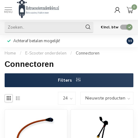
0
MENU
€
Incl. btw
Achteraf betalen mogelijk!
Geen
9.5
Home
/
E-Scooter onderdelen
/
Connectoren
Connectoren
Filters