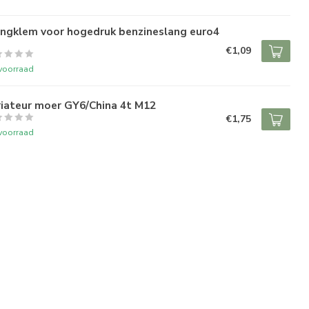
angklem voor hogedruk benzineslang euro4
€1,09
voorraad
riateur moer GY6/China 4t M12
€1,75
voorraad