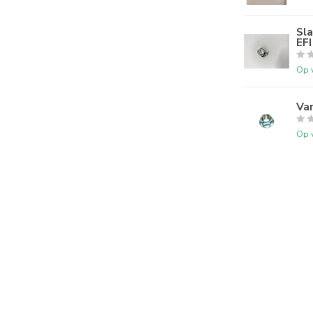
Sl
EFI
Op 
Va
Op 