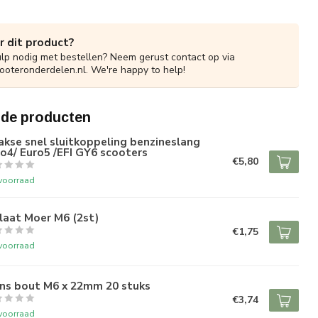
r dit product?
ulp nodig met bestellen? Neem gerust contact op via
ooteronderdelen.nl
. We're happy to help!
rde producten
kse snel sluitkoppeling benzineslang
o4/ Euro5 /EFI GY6 scooters
€5,80
voorraad
laat Moer M6 (2st)
€1,75
voorraad
ens bout M6 x 22mm 20 stuks
€3,74
voorraad