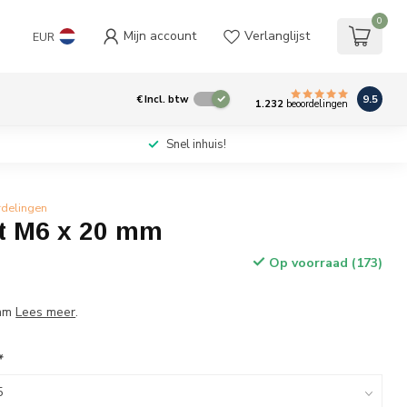
0
Mijn account
Verlanglijst
EUR
9.5
€
Incl. btw
1.232
beoordelingen
Snel inhuis!
rdelingen
t M6 x 20 mm
Op voorraad (173)
 mm
Lees meer
.
*