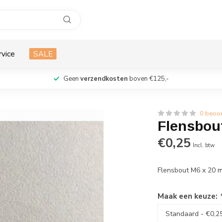
rvice
SALE
Geen
verzendkosten
boven €125,-
0 beoo
Flensbou
€0,25
Incl. btw
Flensbout M6 x 20
Maak een keuze: