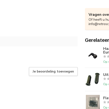
Vragen ove
Of heeft u h
info@retrosc
Gerelatee
Haa
Eur
Op 
Je beoordeling toevoegen
Uit
Op 
Fl
Op 