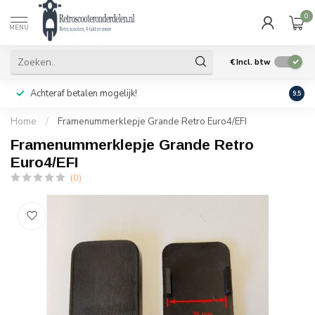
0
MENU
€
Incl. btw
Achteraf betalen mogelijk!
Geen
9.5
Home
/
Framenummerklepje Grande Retro Euro4/EFI
Framenummerklepje Grande Retro
Euro4/EFI
(0)