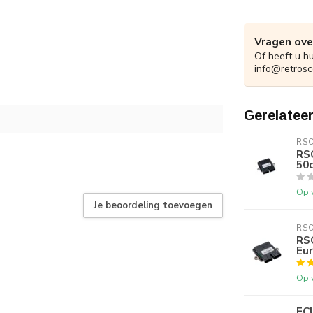
Vragen ove
Of heeft u h
info@retrosc
Gerelatee
RS
RS
50c
Op 
Je beoordeling toevoegen
RS
RS
Eur
Op 
EC