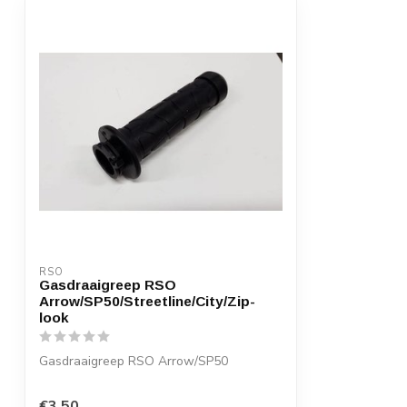
RSO
Gasdraaigreep RSO
Arrow/SP50/Streetline/City/Zip-
look
Gasdraaigreep RSO Arrow/SP50
€3,50