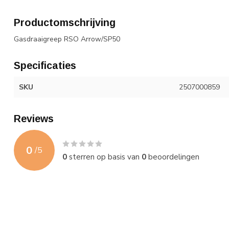
Productomschrijving
Gasdraaigreep RSO Arrow/SP50
Specificaties
SKU
2507000859
Reviews
0
/
5
0
sterren op basis van
0
beoordelingen