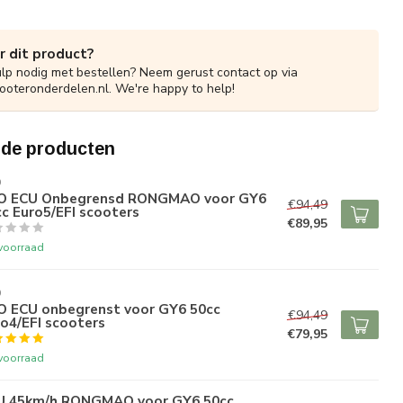
r dit product?
ulp nodig met bestellen? Neem gerust contact op via
ooteronderdelen.nl
. We're happy to help!
rde producten
O
O ECU Onbegrensd RONGMAO voor GY6
€94,49
c Euro5/EFI scooters
€89,95
voorraad
O
O ECU onbegrenst voor GY6 50cc
€94,49
o4/EFI scooters
€79,95
voorraad
U 45km/h RONGMAO voor GY6 50cc