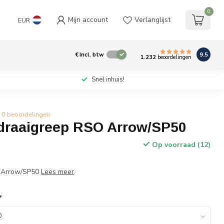
0
Mijn account
Verlanglijst
EUR
9.5
€
Incl. btw
1.232
beoordelingen
Snel inhuis!
0 beoordelingen
raaigreep RSO Arrow/SP50
Op voorraad (12)
 Arrow/SP50
Lees meer
.
*