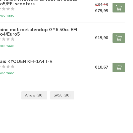
o5/EFI scooters
€94,49
€79,95
voorraad
bine met metalendop GY6 50cc EFI
ro4/Euro5
€19,90
voorraad
lais KYODEN KH-1A4T-R
€10,67
voorraad
Arrow
(80)
SP50
(80)