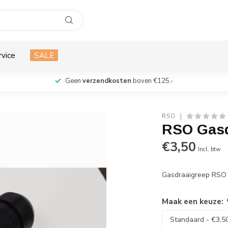
rvice
SALE
Geen
verzendkosten
boven €125,-
RSO
RSO Gasd
€3,50
Incl. btw
Gasdraaigreep RSO
Maak een keuze: