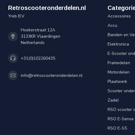
Retroscooteronderdelen.nl
Categori
Yreb B.V.
Accessoires
Accu
Hoekerstraat 12A
Banden en Ve
3133KR Vlaardingen
Netherlands
Elektronica
E-Scooter on
+31(0)102260435
Framedelen
Motordelen
info@retroscooteronderdelen.nl
Plaatwerk
Scooter onde
Zadel
RSO scooter 
RSO E-Sense
RSO E-S5