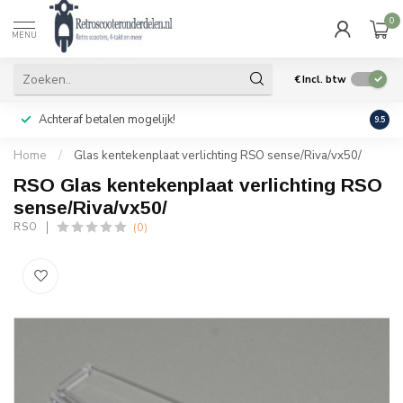
0
MENU
€
Incl. btw
Achteraf betalen mogelijk!
Geen
9.5
Home
/
Glas kentekenplaat verlichting RSO sense/Riva/vx50/
RSO Glas kentekenplaat verlichting RSO
sense/Riva/vx50/
(0)
RSO