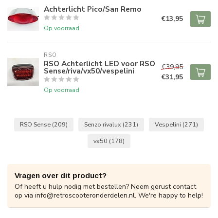
Achterlicht Pico/San Remo
€13,95
Op voorraad
RSO
RSO Achterlicht LED voor RSO
€39,95
Sense/riva/vx50/vespelini
€31,95
Op voorraad
RSO Sense
(209)
Senzo rivalux
(231)
Vespelini
(271)
vx50
(178)
Vragen over dit product?
Of heeft u hulp nodig met bestellen? Neem gerust contact
op via
info@retroscooteronderdelen.nl
. We're happy to help!