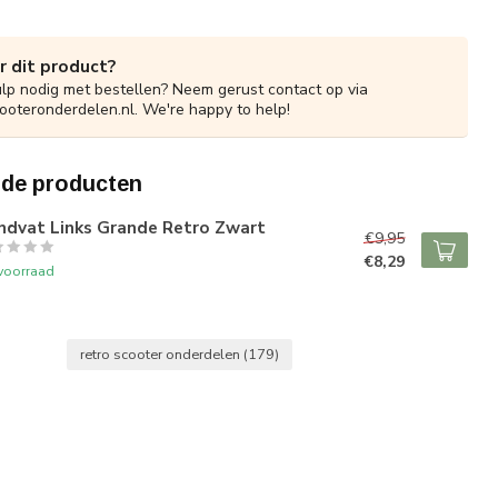
r dit product?
ulp nodig met bestellen? Neem gerust contact op via
ooteronderdelen.nl
. We're happy to help!
rde producten
ndvat Links Grande Retro Zwart
€9,95
€8,29
voorraad
retro scooter onderdelen
(179)