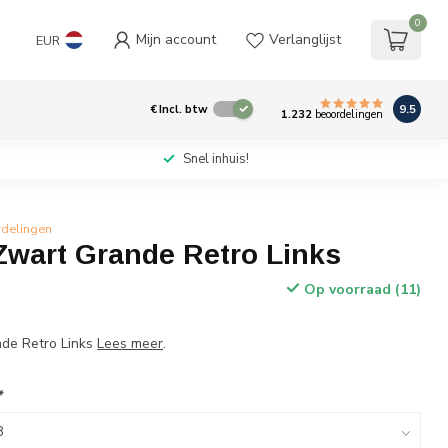
0
Mijn account
Verlanglijst
EUR
9.5
€
Incl. btw
1.232
beoordelingen
Snel inhuis!
rdelingen
Zwart Grande Retro Links
Op voorraad (11)
de Retro Links
Lees meer
.
*