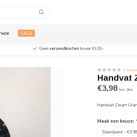
rvice
SALE
Geen
verzendkosten
boven €125,-
0 beoo
Handvat 
€3,98
Incl. btw
Handvat Zwart Gran
Maak een keuze: