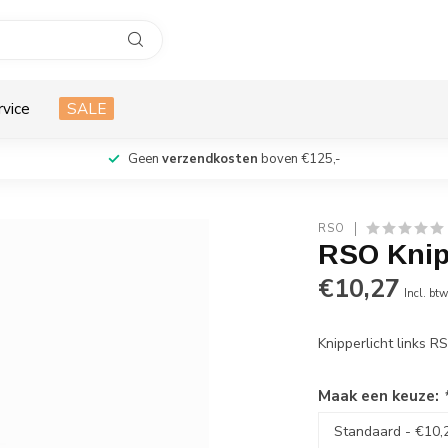
rvice
SALE
Geen
verzendkosten
boven €125,-
RSO
RSO Knip
€10,27
Incl. bt
Knipperlicht links 
Maak een keuze: