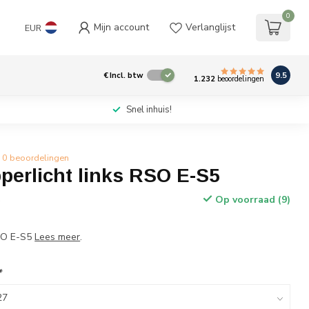
0
Mijn account
Verlanglijst
EUR
9.5
€
Incl. btw
1.232
beoordelingen
Snel inhuis!
0 beoordelingen
perlicht links RSO E-S5
Op voorraad (9)
w
RSO E-S5
Lees meer
.
*