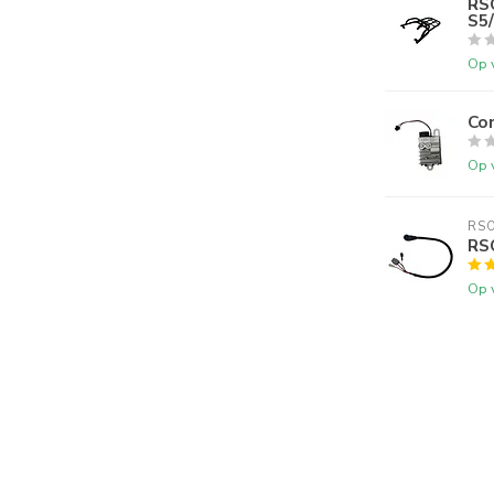
RS
S5/
Op 
Co
Op 
RS
RS
Op 