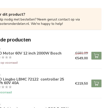
r dit product?
ulp nodig met bestellen? Neem gerust contact op via
ooteronderdelen.nl
. We're happy to help!
rde producten
O
O Motor 60V 12 inch 2000W Bosch
€681,09
€549,00
t op voorraad
O
O Lingbo LBMC 72122 controller 25
/h 60V 40A
€219,50
voorraad
O