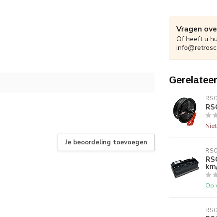
Vragen ove
Of heeft u h
info@retrosc
Gerelatee
RS
RS
Nie
Je beoordeling toevoegen
RS
RS
km
Op 
RS