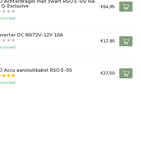
O Achterdrager mat zwart RSO E-S5/ Iva
 Q-Exclusive
€64,95
voorraad
nverter DC 60/72V-12V 10A
€17,80
voorraad
O
O Accu aansluitkabel RSO E-S5
€37,50
voorraad