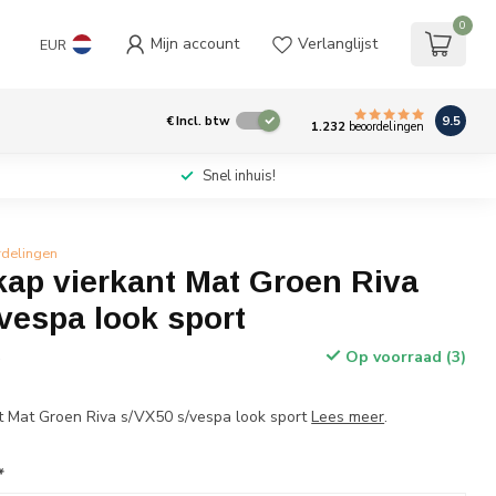
0
Mijn account
Verlanglijst
EUR
9.5
€
Incl. btw
1.232
beoordelingen
Snel inhuis!
rdelingen
ap vierkant Mat Groen Riva
vespa look sport
Op voorraad (3)
w
t Mat Groen Riva s/VX50 s/vespa look sport
Lees meer
.
*