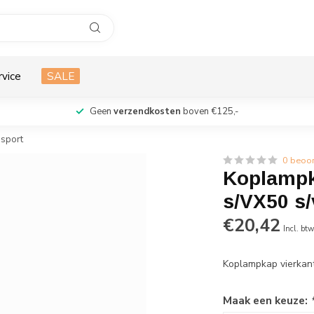
rvice
SALE
Geen
verzendkosten
boven €125,-
 sport
0 beoo
Koplampk
s/VX50 s/
€20,42
Incl. bt
Koplampkap vierkan
Maak een keuze: