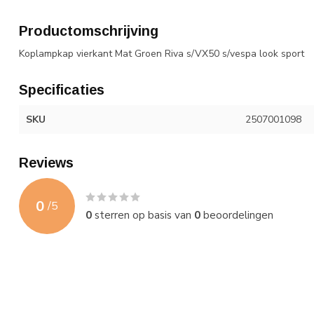
Productomschrijving
Koplampkap vierkant Mat Groen Riva s/VX50 s/vespa look sport
Specificaties
SKU
2507001098
Reviews
0
/
5
0
sterren op basis van
0
beoordelingen