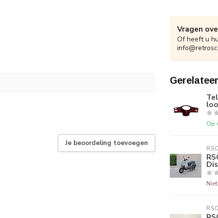
Vragen ove
Of heeft u h
info@retrosc
Gerelatee
Tel
loo
Op 
Je beoordeling toevoegen
RS
RS
Di
Nie
RS
RS