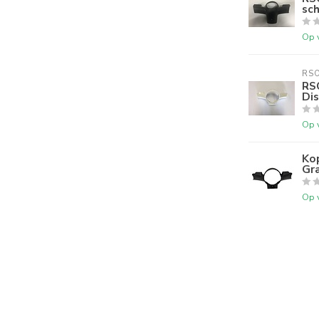
sch
Op 
RS
RS
Di
Op 
Ko
Gra
Op 