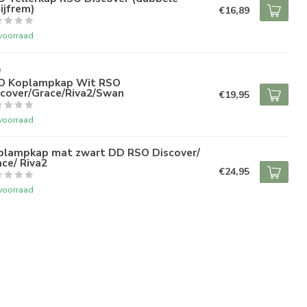
ijfrem)
€16,89
voorraad
O
O Koplampkap Wit RSO
scover/Grace/Riva2/Swan
€19,95
voorraad
plampkap mat zwart DD RSO Discover/
ce/ Riva2
€24,95
voorraad