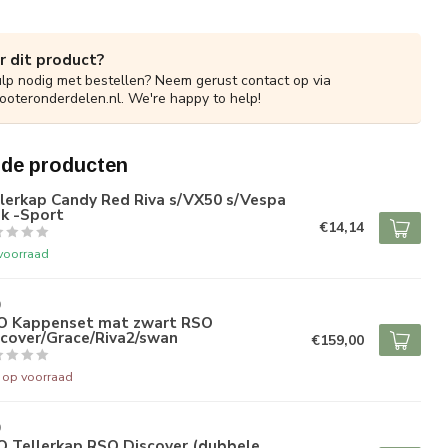
r dit product?
ulp nodig met bestellen? Neem gerust contact op via
ooteronderdelen.nl
. We're happy to help!
rde producten
lerkap Candy Red Riva s/VX50 s/Vespa
k -Sport
€14,14
voorraad
O
O Kappenset mat zwart RSO
scover/Grace/Riva2/swan
€159,00
t op voorraad
O
O Tellerkap RSO Discover (dubbele